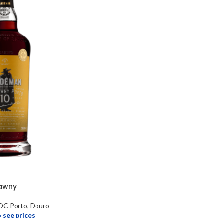
awny
OC Porto
,
Douro
o see prices