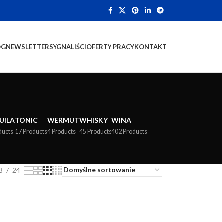
OG
NEWSLETTER
SYGNALIŚCI
OFERTY PRACY
KONTAKT
UILA
TONIC
WERMUT
WHISKY
WINA
ducts
17 Products
4 Products
45 Products
402 Products
8
24