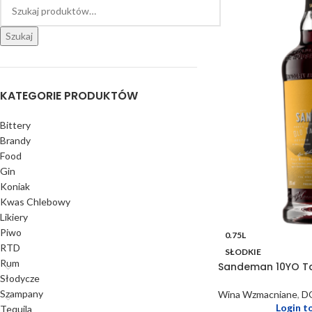
Szukaj
KATEGORIE PRODUKTÓW
Bittery
Brandy
Food
Gin
Koniak
Kwas Chlebowy
Likiery
Piwo
0.75L
RTD
SŁODKIE
Rum
Sandeman 10YO T
Słodycze
Szampany
Wina Wzmacniane
,
D
Login t
Tequila