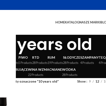
HOME
KATALOG
NASZE MARKI
BL
10 years old
WY
LIKIERY
PIWO
RTD
RUM
SŁODYCZE
SZAMPANY
TEQ
24 Products
5 Products
28 Products
19 Products
28 Products
4 Products
4 Pro
WINA MUSUJĄCE
WINA WZMACNIANE
WÓDKA
36 Products
22 Products
28 Products
og
/
Produkty oznaczone “10 years old”
Show
9
12
1