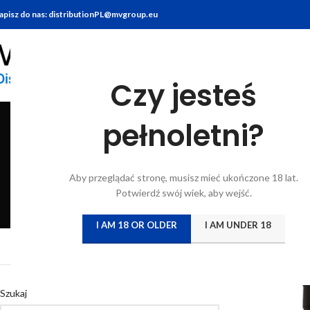
apisz do nas: distributionPL@mvgroup.eu
Czy jesteś
pełnoletni?
BITTERY
BRANDY
FOOD
GIN
KONIAK
KWAS CHLEBO
Aby przeglądać stronę, musisz mieć ukończone 18 lat.
6 Products
7 Products
10 Products
22 Products
7 Products
5 Products
Potwierdź swój wiek, aby wejść.
I AM 18 OR OLDER
I AM UNDER 18
Strona główna
/
Katal
Szukaj