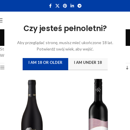
Czy jesteś pełnoletni?
Pinotage
Aby przeglądać stronę, musisz mieć ukończone 18 lat.
Categories
Strona główna
/
Atrybut produktu: Szczep
Potwierdź swój wiek, aby wejść.
/
Pinotage
Wyświetlanie wszystkich wyników: 2
I AM 18 OR OLDER
I AM UNDER 18
Show sidebar