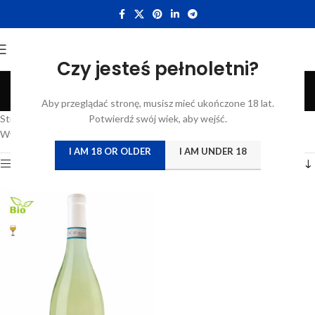
Czy jesteś pełnoletni?
Passerina
Aby przeglądać stronę, musisz mieć ukończone 18 lat.
Categories
Strona główna
/
Atrybut produktu: Szczep
Potwierdź swój wiek, aby wejść.
/
Passerina
Wyświetlanie jednego wyniku
I AM 18 OR OLDER
I AM UNDER 18
Show sidebar