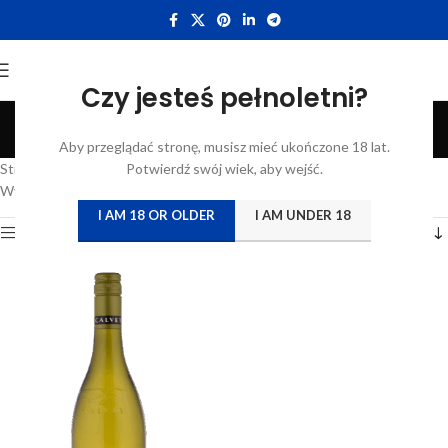
Czy jesteś pełnoletni?
Melon de Bourgogne
Aby przeglądać stronę, musisz mieć ukończone 18 lat.
Categories
Strona główna
/
Atrybut produktu: Szczep
Potwierdź swój wiek, aby wejść.
/
Melon de Bourgogne
Wyświetlanie jednego wyniku
I AM 18 OR OLDER
I AM UNDER 18
Show sidebar