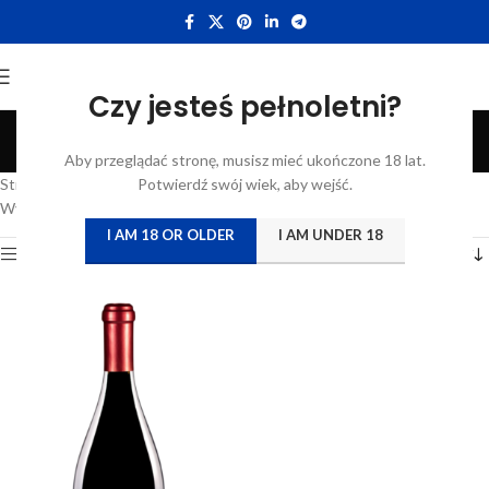
Czy jesteś pełnoletni?
Marzemino
Aby przeglądać stronę, musisz mieć ukończone 18 lat.
Categories
Strona główna
/
Atrybut produktu: Szczep
Potwierdź swój wiek, aby wejść.
/
Marzemino
Wyświetlanie jednego wyniku
I AM 18 OR OLDER
I AM UNDER 18
Show sidebar