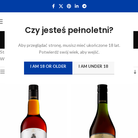
Czy jesteś pełnoletni?
Destylat wina
Aby przeglądać stronę, musisz mieć ukończone 18 lat.
Categories
Strona główna
/
Atrybut produktu: Szczep
Potwierdź swój wiek, aby wejść.
/
Destylat wina
Wyświetlanie wszystkich wyników: 2
I AM 18 OR OLDER
I AM UNDER 18
Show sidebar