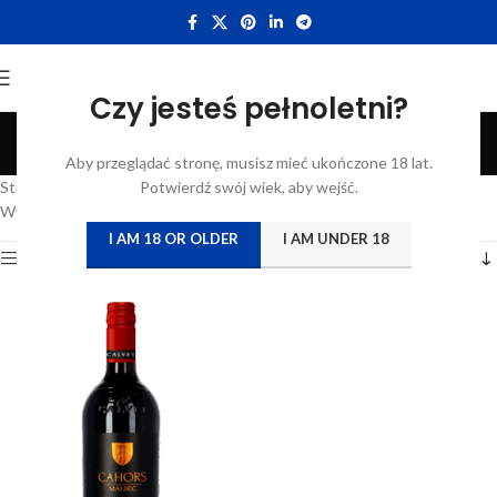
Czy jesteś pełnoletni?
Sud-Ouest
Aby przeglądać stronę, musisz mieć ukończone 18 lat.
Categories
Strona główna
/
Atrybut produktu: Region
Potwierdź swój wiek, aby wejść.
/
Sud-Ouest
Wyświetlanie jednego wyniku
I AM 18 OR OLDER
I AM UNDER 18
Show sidebar