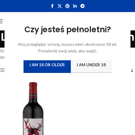
Czy jesteś pełnoletni?
Langwedocja-Roussillon
Aby przeglądać stronę, musisz mieć ukończone 18 lat.
Categories
Strona główna
/
Atrybut produktu: Region
Potwierdź swój wiek, aby wejść.
/
Langwedocja-Roussillon
Wyświetlanie jednego wyniku
I AM 18 OR OLDER
I AM UNDER 18
Show sidebar