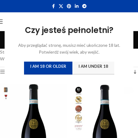
Czy jesteś pełnoletni?
Tenuta Tre Gemme
Aby przeglądać stronę, musisz mieć ukończone 18 lat.
Categories
Strona główna
/
Atrybut produktu: Producent
Potwierdź swój wiek, aby wejść.
/
Tenuta Tre Gemme
Wyświetlanie wszystkich wyników: 8
I AM 18 OR OLDER
I AM UNDER 18
Show sidebar