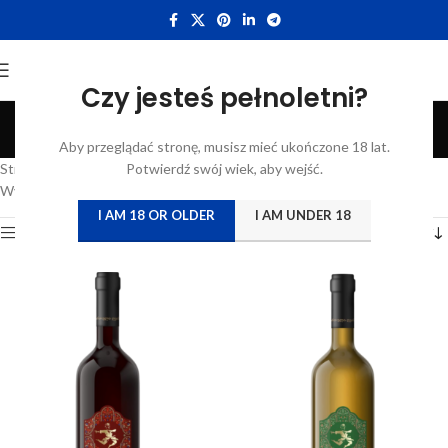
Czy jesteś pełnoletni?
Ketevan
Aby przeglądać stronę, musisz mieć ukończone 18 lat.
Categories
Strona główna
/
Atrybut produktu: Producent
Potwierdź swój wiek, aby wejść.
/
Ketevan
Wyświetlanie wszystkich wyników: 2
I AM 18 OR OLDER
I AM UNDER 18
Show sidebar