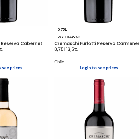
0,75L
WYTRAWNE
i Reserva Cabernet
Cremaschi Furlotti Reserva Carmene
3%
0,75l 13,5%
Chile
o see prices
Login to see prices