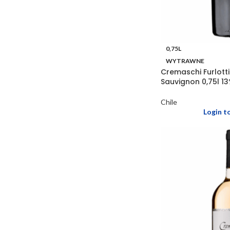
0,75L
WYTRAWNE
Cremaschi Furlott
Sauvignon 0,75l 1
Chile
Login t