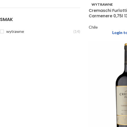
WYTRAWNE
Cremaschi Furlott
Carmenere 0,75l 1
SMAK
Chile
wytrawne
(14)
Login t