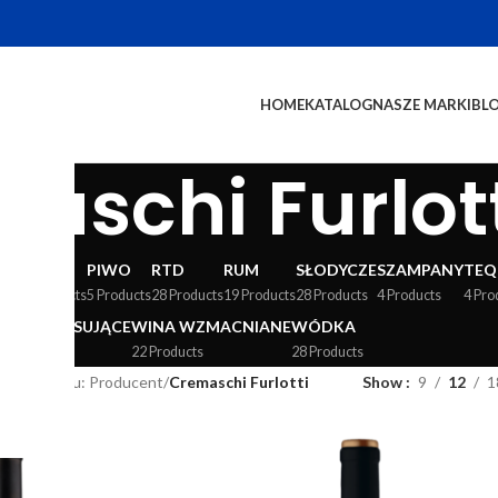
HOME
KATALOG
NASZE MARKI
BL
aschi Furlot
WY
LIKIERY
PIWO
RTD
RUM
SŁODYCZE
SZAMPANY
TEQ
24 Products
5 Products
28 Products
19 Products
28 Products
4 Products
4 Pro
WINA MUSUJĄCE
WINA WZMACNIANE
WÓDKA
36 Products
22 Products
28 Products
ut produktu: Producent
/
Cremaschi Furlotti
Show
9
12
1