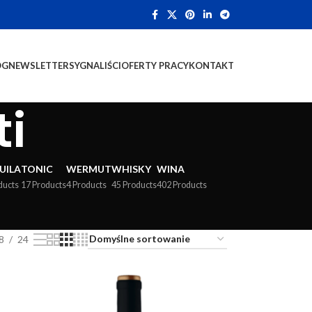
OG
NEWSLETTER
SYGNALIŚCI
OFERTY PRACY
KONTAKT
ti
UILA
TONIC
WERMUT
WHISKY
WINA
ducts
17 Products
4 Products
45 Products
402 Products
8
24