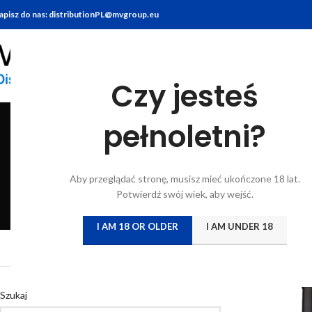
apisz do nas: distributionPL@mvgroup.eu
Czy jesteś
Crem
pełnoletni?
BITTERY
BRANDY
FOOD
GIN
KONIAK
KWAS CHLEBO
Aby przeglądać stronę, musisz mieć ukończone 18 lat.
6 Products
7 Products
10 Products
22 Products
7 Products
5 Products
Potwierdź swój wiek, aby wejść.
I AM 18 OR OLDER
I AM UNDER 18
Strona główna
/
Atryb
Szukaj