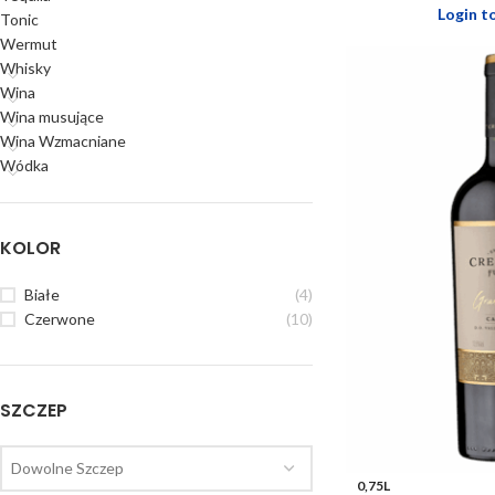
Login t
Tonic
Wermut
Whisky
Wina
Wina musujące
Wina Wzmacniane
Wódka
KOLOR
Białe
(4)
Czerwone
(10)
SZCZEP
Dowolne Szczep
0,75L