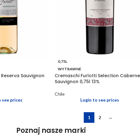
0,75L
WYTRAWNE
i Reserva Sauvignon
Cremaschi Furlotti Selection Caberne
Sauvignon 0,75l 13%
Chile
o see prices
Login to see prices
1
2
→
Poznaj nasze marki