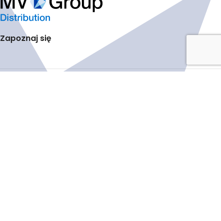
Zapoznaj się
Polityka Prywatności
MV Group Distribution PL Sp. z o.o.
ul. Annopol 22
03-236 Warszawa
distributionPL[at]mvgroup.eu