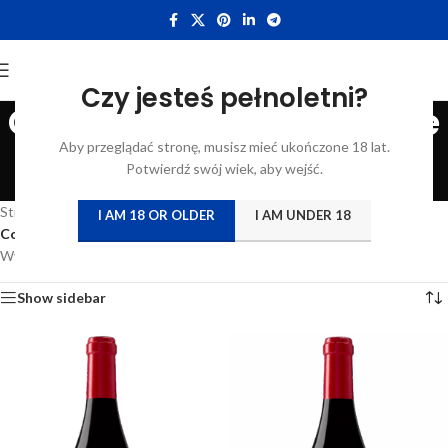
Czy jesteś pełnoletni?
Compagnie Beaujolaise
Aby przeglądać stronę, musisz mieć ukończone 18 lat.
des Vins
Potwierdź swój wiek, aby wejść.
Categories
Strona główna
/
Atrybut produktu: Producent
/
I AM 18 OR OLDER
I AM UNDER 18
Compagnie Beaujolaise des Vins
Wyświetlanie wszystkich wyników: 7
Show sidebar