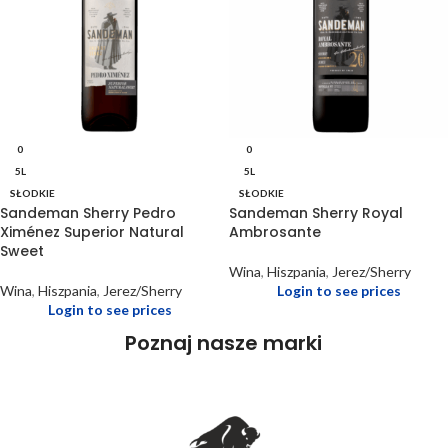
0
0
5L
5L
SŁODKIE
SŁODKIE
Sandeman Sherry Pedro
Sandeman Sherry Royal
Ximénez Superior Natural
Ambrosante
Sweet
Wina
,
Hiszpania
,
Jerez/Sherry
Wina
,
Hiszpania
,
Jerez/Sherry
Login to see prices
Login to see prices
Poznaj nasze marki