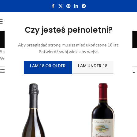
Czy jesteś pełnoletni?
5l
Aby przeglądać stronę, musisz mieć ukończone 18 lat.
Categories
Strona główna
/
Atrybut produktu: Pojemność
Potwierdź swój wiek, aby wejść.
/
5l
Wyświetlanie wszystkich wyników: 8
I AM 18 OR OLDER
I AM UNDER 18
Show sidebar