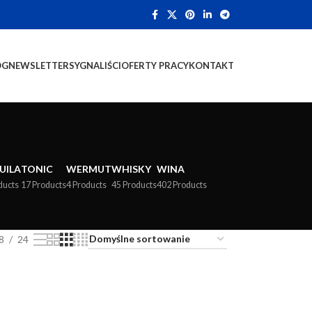
OG
NEWSLETTER
SYGNALIŚCI
OFERTY PRACY
KONTAKT
UILA
TONIC
WERMUT
WHISKY
WINA
ducts
17 Products
4 Products
45 Products
402 Products
8
24