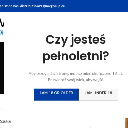
apisz do nas: distributionPL@mvgroup.eu
Czy jesteś
pełnoletni?
BITTERY
BRANDY
FOOD
GIN
KONIAK
KWAS CHLEBO
Aby przeglądać stronę, musisz mieć ukończone 18 lat.
6 Products
7 Products
10 Products
22 Products
7 Products
5 Products
Potwierdź swój wiek, aby wejść.
I AM 18 OR OLDER
I AM UNDER 18
Strona główna
/
Umbr
Szukaj