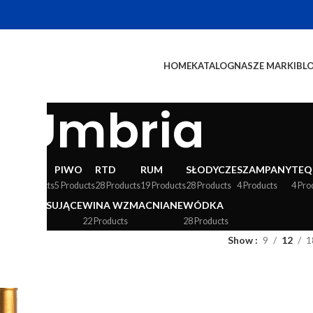
HOME
KATALOG
NASZE MARKI
BL
Umbria
WY
LIKIERY
PIWO
RTD
RUM
SŁODYCZE
SZAMPANY
TEQ
24 Products
5 Products
28 Products
19 Products
28 Products
4 Products
4 Pro
WINA MUSUJĄCE
WINA WZMACNIANE
WÓDKA
36 Products
22 Products
28 Products
ia
Show
9
12
1