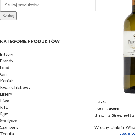
Szukaj
KATEGORIE PRODUKTÓW
Bittery
Brandy
Food
Gin
Koniak
Kwas Chlebowy
Likiery
Piwo
0.75L
RTD
WYTRAWNE
Rum
Umbria Grechetto 
Słodycze
Szampany
Włochy
,
Umbria
,
Win
Login t
Tequila