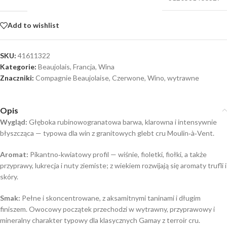
Add to wishlist
SKU:
41611322
Kategorie:
Beaujolais
,
Francja
,
Wina
Znaczniki:
Compagnie Beaujolaise
,
Czerwone
,
Wino
,
wytrawne
Opis
Wygląd:
Głęboka rubinowogranatowa barwa, klarowna i intensywnie
błyszcząca — typowa dla win z granitowych glebt cru Moulin‑à‑Vent.
Aromat:
Pikantno‑kwiatowy profil — wiśnie, fioletki, fiołki, a także
przyprawy, lukrecja i nuty ziemiste; z wiekiem rozwijają się aromaty trufli i
skóry.
Smak:
Pełne i skoncentrowane, z aksamitnymi taninami i długim
finiszem. Owocowy początek przechodzi w wytrawny, przyprawowy i
mineralny charakter typowy dla klasycznych Gamay z terroir cru.