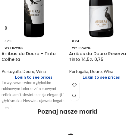
0.75L
0.75L
WYTRAWNE
WYTRAWNE
Arribas do Douro – Tinto
Arribas do Douro Reserva
Colheita
Tinto 14,5% 0,75l
Portugalia
,
Douro
,
Wina
Portugalia
,
Douro
,
Wina
Login to see prices
Login to see prices
To wytrawne wino o głębokim
rubinowym kolorze z fioletowymi
refleksami to kwintesencja elegancji i
głębi smaku. Nos wina ujawnia bogate
aromaty dojrzałych czarnych owoców,
Poznaj nasze marki
takich jak czarna porzeczka i śliwka,
które łączą się z subtelnymi nutami
przypraw i skóry, tworząc złożoną i
pociągającą kompozycję. Na