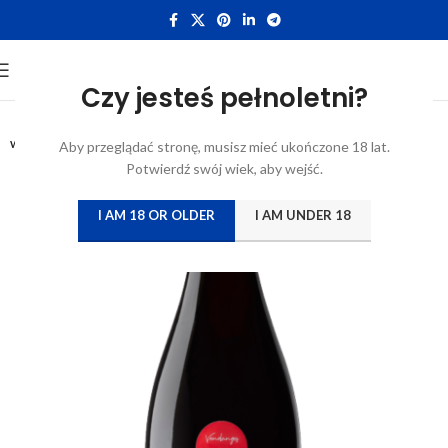
Czy jesteś pełnoletni?
0,75L
WYTRAWNE
Aby przeglądać stronę, musisz mieć ukończone 18 lat.
Potwierdź swój wiek, aby wejść.
I AM 18 OR OLDER
I AM UNDER 18