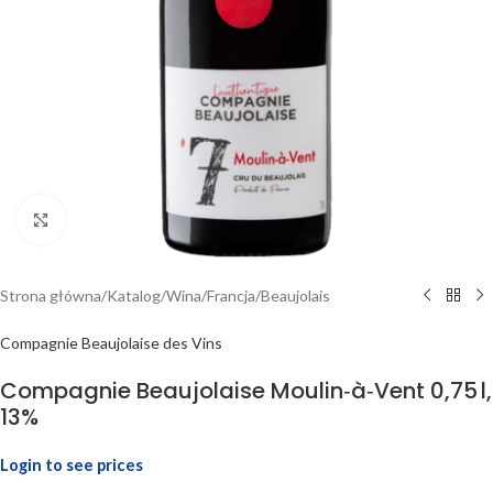
Click to enlarge
Strona główna
/
Katalog
/
Wina
/
Francja
/
Beaujolais
Compagnie Beaujolaise des Vins
Compagnie Beaujolaise Moulin‑à‑Vent 0,75 l,
13%
Login to see prices