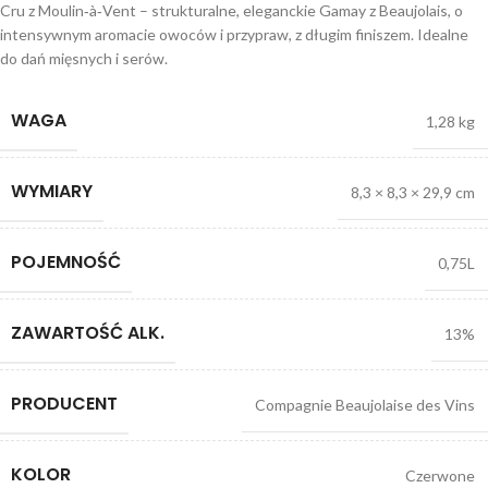
Cru z Moulin‑à‑Vent – strukturalne, eleganckie Gamay z Beaujolais, o
intensywnym aromacie owoców i przypraw, z długim finiszem. Idealne
do dań mięsnych i serów.
WAGA
1,28 kg
WYMIARY
8,3 × 8,3 × 29,9 cm
POJEMNOŚĆ
0,75L
ZAWARTOŚĆ ALK.
13%
PRODUCENT
Compagnie Beaujolaise des Vins
KOLOR
Czerwone