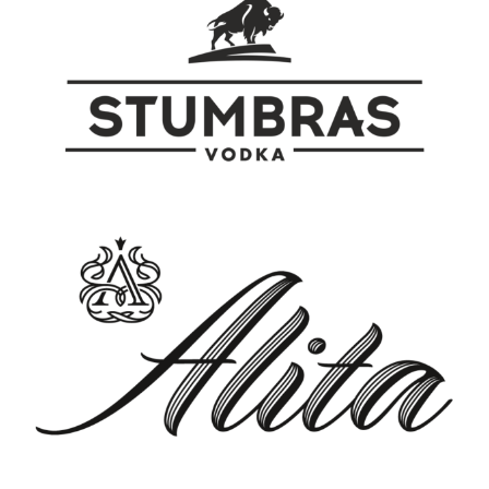
podniebieniu wino jest pełne i dobrze
zbudowane, z intensywnym smakiem
owoców i delikatnymi taninami, które
nadają mu strukturę i głębię. Długie,
owocowe i pikantne zakończenie
podkreśla jego charakter i trwałość.
Jest to doskonały wybór do dań
mięsnych, takich jak steki, pieczeń czy
intensywne sery, gdzie jego bogaty
smak i struktura doskonale
komplementują te potężne potrawy.
Serwowane w temperaturze 16-18 °C,
pozwala w pełni docenić jego
złożoność i harmonię smaków.