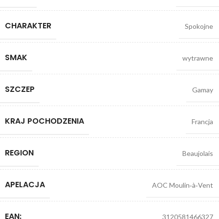
CHARAKTER
Spokojne
SMAK
wytrawne
SZCZEP
Gamay
KRAJ POCHODZENIA
Francja
REGION
Beaujolais
APELACJA
AOC Moulin‑à‑Vent
EAN:
3120581466327