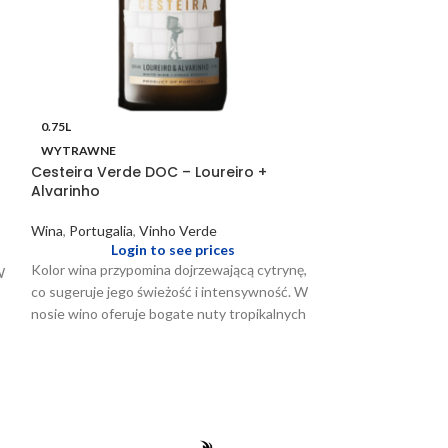
0.75L
0.75L
WYTRAWNE
WYTRAWNE
Cesteira Verde DOC – Loureiro +
Muriel Fincas d
Alvarinho
Wina
,
Hiszpania
,
R
Wina
,
Portugalia
,
Vinho Verde
Logi
Login to see prices
Kolor wina przypomina dojrzewającą cytrynę,
W
co sugeruje jego świeżość i intensywność. W
nosie wino oferuje bogate nuty tropikalnych
owoców przeplatane domieszką cytrusów
oraz delikatnymi akcentami kwiatowymi, co
nadaje mu złożoności i elegancji. Dobre
właściwości mineralne dodatkowo
wzbogacają jego profil aromatyczny.