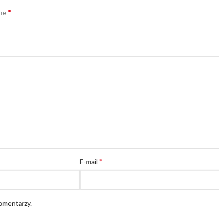
*
one
*
E-mail
komentarzy.