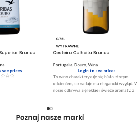
0.75L
WYTRAWNE
Superior Branco
Cesteira Colheita Branco
na
Portugalia
,
Douro
,
Wina
o see prices
Login to see prices
To wino charakteryzuje się biało-złotym
odcieniem, co nadaje mu elegancki wygląd. 
nosie odkrywa się lekkie i świeże aromaty, z
dominującymi nutami owoców cytrusowych,
które są idealnie zrównoważone delikatnymi
kwiatowymi niuansami. Na podniebieniu
Poznaj nasze marki
prezentuje się jako delikatnie wytrawne, z
bogactwem dojrzałych owoców i
wyczuwalnymi nutami mineralnymi, tworząc