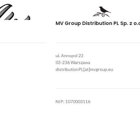
złożony i przyjemny profil smakowy. To wino
jest idealne do serwowania z sałatkami,
białymi mięsami czy rybami. Najlepiej smakuj
serwowane w temperaturze od 8 do 10 °C, 
MV Group Distribution PL Sp. z o.
pozwala w pełni cieszyć się jego wyjątkowy
profilem smakowym.
ul. Annopol 22
03-236 Warszawa
distributionPL[at]mvgroup.eu
NIP: 1070003116