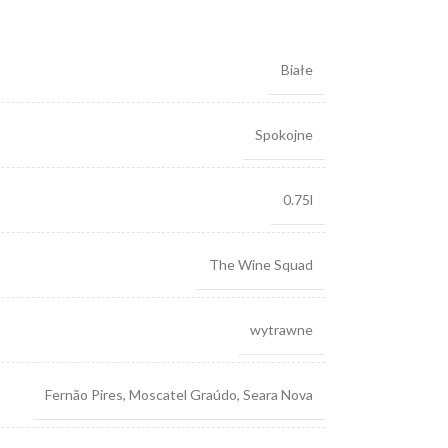
Białe
Spokojne
0.75l
The Wine Squad
wytrawne
Fernão Pires
,
Moscatel Graúdo
,
Seara Nova