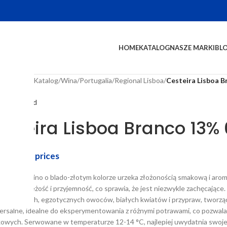
HOME
KATALOG
NASZE MARKI
BL
na główna
/
Katalog
/
Wina
/
Portugalia
/
Regional Lisboa
/
Cesteira Lisboa B
Wine Squad
esteira Lisboa Branco 13% 
in to see prices
ytrawne wino o blado-złotym kolorze urzeka złożonością smakową i arom
jąc mu świeżość i przyjemność, co sprawia, że jest niezwykle zachęcając
cytrusowych, egzotycznych owoców, białych kwiatów i przypraw, tworząc
ersalne, idealne do eksperymentowania z różnymi potrawami, co pozwal
owych. Serwowane w temperaturze 12-14 °C, najlepiej uwydatnia swoje 