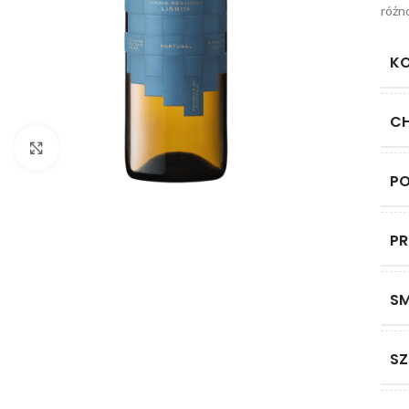
różn
K
C
Click to enlarge
P
P
S
SZ