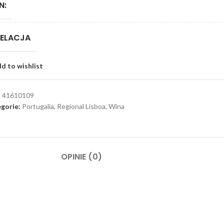
N:
ELACJA
d to wishlist
:
41610109
gorie:
Portugalia
,
Regional Lisboa
,
Wina
OPINIE (0)