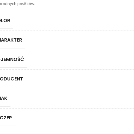
orodnych posiłków.
OLOR
HARAKTER
OJEMNOŚĆ
RODUCENT
MAK
CZEP