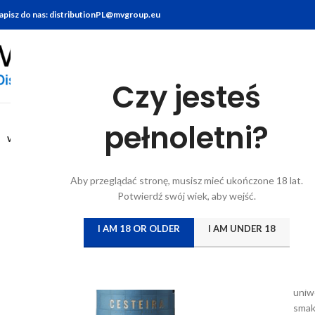
apisz do nas: distributionPL@mvgroup.eu
Czy jesteś
Stro
0.75L
pełnoletni?
WYTRAWNE
The 
C
Aby przeglądać stronę, musisz mieć ukończone 18 lat.
Potwierdź swój wiek, aby wejść.
Log
I AM 18 OR OLDER
I AM UNDER 18
To w
nada
nut 
uniw
smak