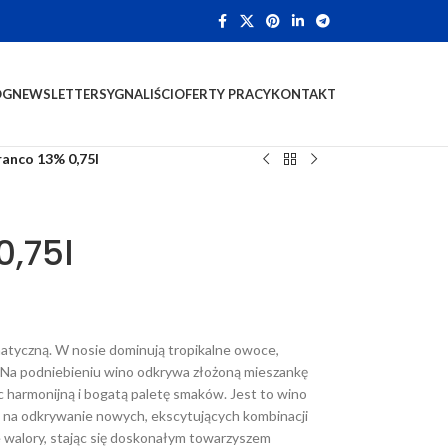
OG
NEWSLETTER
SYGNALIŚCI
OFERTY PRACY
KONTAKT
ranco 13% 0,75l
0,75l
atyczną. W nosie dominują tropikalne owoce,
e. Na podniebieniu wino odkrywa złożoną mieszankę
 harmonijną i bogatą paletę smaków. Jest to wino
a na odkrywanie nowych, ekscytujących kombinacji
walory, stając się doskonałym towarzyszem