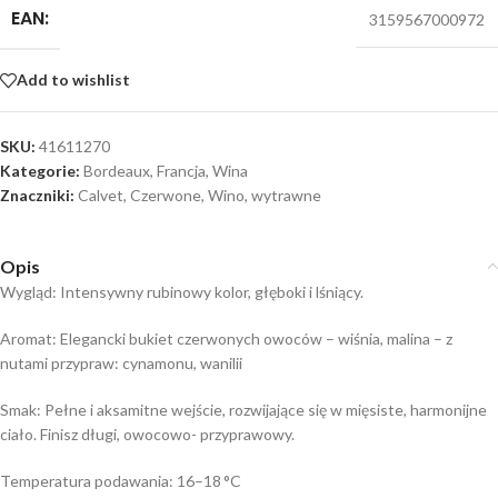
EAN:
3159567000972
Add to wishlist
SKU:
41611270
Kategorie:
Bordeaux
,
Francja
,
Wina
Znaczniki:
Calvet
,
Czerwone
,
Wino
,
wytrawne
Opis
Wygląd: Intensywny rubinowy kolor, głęboki i lśniący.
Aromat: Elegancki bukiet czerwonych owoców – wiśnia, malina – z
nutami przypraw: cynamonu, wanilii
Smak: Pełne i aksamitne wejście, rozwijające się w mięsiste, harmonijne
ciało. Finisz długi, owocowo- przyprawowy.
Temperatura podawania: 16–18 °C