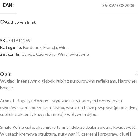
EAN:
3500610089008
Add to wishlist
SKU:
41611269
Kategorie:
Bordeaux
,
Francja
,
Wina
Znaczniki:
Calvet
,
Czerwone
,
Wino
,
wytrawne
Opis
Wygląd: Intensywny, głęboki rubin z purpurowymi refleksami, klarowne i
lśniące.
Aromat:
Bogaty i złożony – wyraźne nuty czarnych i czerwonych
owoców (czarna porzeczka, śliwka, wiśnia), a także przypraw (pieprz, dym,
subtelne akcenty kawy i karmelu) z wpływem dębu.
Smak:
Pełne ciało, aksamitne taniny i dobrze zbalansowana kwasowość.
W ustach kremowa struktura, nuty wanilii, czereśni i przypraw, długi i