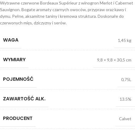
Wytrawne czerwone Bordeaux Supérieur z winogron Merlot i Cabernet
Sauvignon. Bogate aromaty czarnych owoców, przypraw oraz kawy i
dymu. Pełne, aksamitne taniny i kremowa struktura. Doskonałe do
czerwonych mięs, dziczyzny i serów.
WAGA
1,45 kg
WYMIARY
9,8 × 9,8 × 30,5 cm
POJEMNOŚĆ
0,75L
ZAWARTOŚĆ ALK.
13.5%
PRODUCENT
Calvet