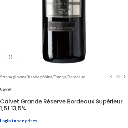
Click to enlarge
Strona główna
/
Katalog
/
Wina
/
Francja
/
Bordeaux
Calvet
Calvet Grande Réserve Bordeaux Supérieur
1,5 l 13,5%
Login to see prices