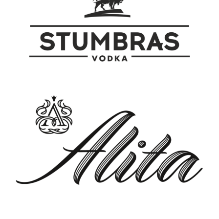
harmonijną i bogatą paletę smaków.
nutami dojrzałych czerwonych
Jest to wino uniwersalne, idealne do
owoców i wanilii, posiadając średnią
eksperymentowania z różnymi
strukturę. Jest to doskonały wybór jako
potrawami, co pozwala na odkrywanie
dodatek do mięs, serów, a także innych
nowych, ekscytujących kombinacji
potraw kuchni śródziemnomorskiej.
smakowych. Serwowane w
Aby w pełni docenić jego smak i
temperaturze 12-14 °C, najlepiej
aromat, najlepiej serwować je w
uwydatnia swoje walory, stając się
temperaturze 15-17 °C, co pozwoli na
doskonałym towarzyszem
pełne rozwinięcie jego złożonych nut
różnorodnych posiłków.
smakowych.