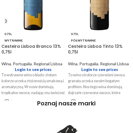
0.75L
0.75L
WYTRAWNE
PÓŁWYTRAWNE
Cesteira Lisboa Branco 13%
Cesteira Lisboa Tinto 13%
0,75l
0,75l
Wina
,
Portugalia
,
Regional Lisboa
Wina
,
Portugalia
,
Regional Lisboa
Login to see prices
Login to see prices
To wytrawne wino o blado-złotym
To wino o kolorze czerwieni owocu
kolorze urzeka złożonością smakową i
granatu urzeka swoim bogatym
aromatyczną. W nosie dominują
profilem. Nos tego wina dominują
tropikalne owoce, nadając mu świeżość
dojrzałe czerwone owoce, które
i przyjemność, co sprawia, że jest
pięknie komponują się z subtelną
Poznaj nasze marki
niezwykle zachęcające. Na
wanilią, będącą efektem krótkiego
podniebieniu wino odkrywa złożoną
leżakowania w beczkach z
mieszankę nut cytrusowych,
amerykańskiego dębu. Na
egzotycznych owoców, białych
podniebieniu wino prezentuje się jako
kwiatów i przypraw, tworząc
miękkie i zrównoważone, z wyraźnymi