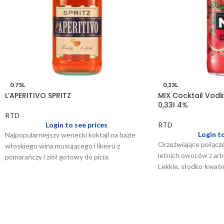
0.75L
0,33L
L’APERITIVO SPRITZ
MIX Cocktail Vod
0,33l 4%
RTD
Login to see prices
RTD
Login t
Najpopularniejszy wenecki koktajl na bazie
Orzeźwiające połącze
włoskiego wina musującego i likieru z
letnich owoców z arb
pomarańczy i ziół gotowy do picia.
Lekkie, słodko-kwaśne
będzie jeszcze przyje