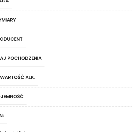
AGA
YMIARY
RODUCENT
AJ POCHODZENIA
WARTOŚĆ ALK.
OJEMNOŚĆ
N: