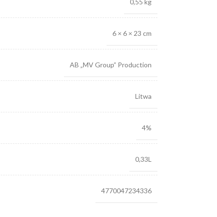
0,55 kg
6 × 6 × 23 cm
AB „MV Group” Production
Litwa
4%
0,33L
4770047234336