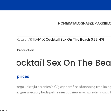
HOME
KATALOG
NASZE MARKI
BL
na główna
/
Katalog
/
RTD
/
MIX Cocktail Sex On The Beach 0,33l 4%
MV Group" Production
IX Cocktail Sex On The Bea
in to see prices
 tego słynnego koktajlu przeniesie Cię w podróż na słoneczną tropikalną
wią, że wakacyjne wieczory będą pełne niespodziewanych przyjemności. 
skwini.