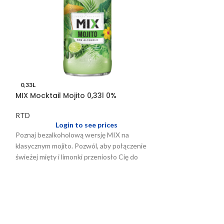
0,33L
0,33L
MIX Mocktail Mojito 0,33l 0%
MIX Mocktail S
0%
RTD
Login to see prices
RTD
Logi
Poznaj bezalkoholową wersję MIX na
MIX-uj, popijaj i 
klasycznym mojito. Pozwól, aby połączenie
akcentem kultowe
świeżej mięty i limonki przeniosło Cię do
Dobry wygląd, sł
świata tętniącego życiem orzeźwienia.
świeżego, egzoty
czego potrzebuje
tropikalnej błogo
chwilami w każdym