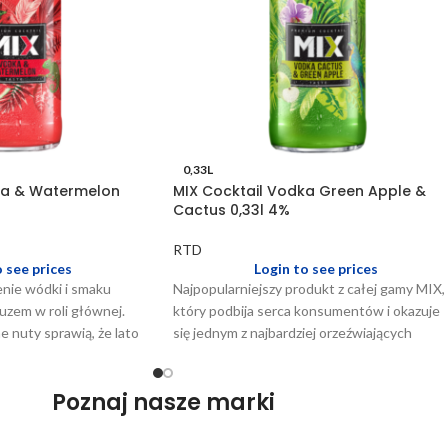
0,33L
ka & Watermelon
MIX Cocktail Vodka Green Apple &
Cactus 0,33l 4%
RTD
o see prices
Login to see prices
nie wódki i smaku
Najpopularniejszy produkt z całej gamy MIX,
uzem w roli głównej.
który podbija serca konsumentów i okazuje
 nuty sprawią, że lato
się jednym z najbardziej orzeźwiających
mniejsze.
smaków na lato. Egzotyczny, świeży i
zrównoważony smak, w połączeniu z
Poznaj nasze marki
kuszącym aromatem, wydaje się być kluczem
do długotrwałego sukcesu. Idealny na
kolorowe letnie dni, odpowiedni dla Ciebie i