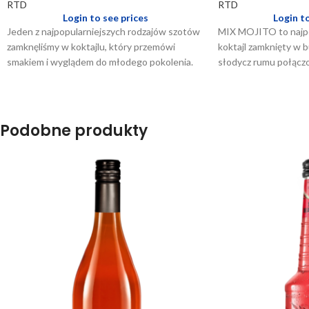
RTD
RTD
Login to see prices
Login t
Jeden z najpopularniejszych rodzajów szotów
MIX MOJITO to najpo
zamknęliśmy w koktajlu, który przemówi
koktajl zamknięty w 
smakiem i wyglądem do młodego pokolenia.
słodycz rumu połączon
Jego niezwykła kolorystyka sprawi, że nikt nie
udoskonali każde spo
przejdzie obok niego obojętnie. Przyjemny i
przyjaciół. Egzotyczn
lekki smak, wykończony delikatnym
karaibskich plaż w ka
cytrusowym aromatem, zachwycą
kolejny lekki i przyje
Podobne produkty
podniebienia młodzieży, zaś wygląd butelki
MIX.
sprawi że koktajl będzie świetnie prezentował
się na każdej imprezie.