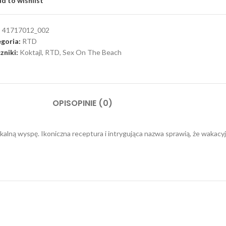
d to wishlist
:
41717012_002
goria:
RTD
zniki:
Koktajl
,
RTD
,
Sex On The Beach
OPIS
OPINIE (0)
ikalną wyspę. Ikoniczna receptura i intrygująca nazwa sprawią, że waka