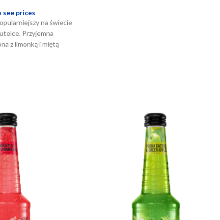
o see prices
pularniejszy na świecie
butelce. Przyjemna
a z limonką i miętą
tkanie w gronie
y klimat słonecznych
żdy letni wieczór – oto
mny wariant z rodziny