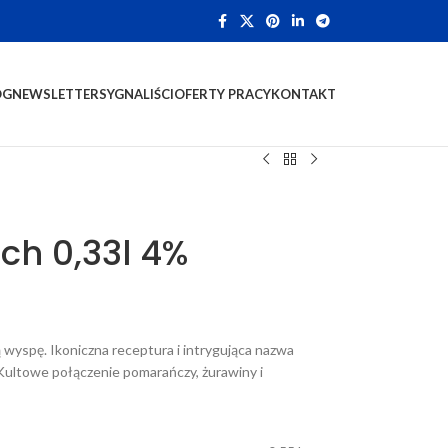
OG
NEWSLETTER
SYGNALIŚCI
OFERTY PRACY
KONTAKT
ch 0,33l 4%
 wyspę. Ikoniczna receptura i intrygująca nazwa
Kultowe połączenie pomarańczy, żurawiny i