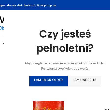
apisz do nas: distributionPL@mvgroup.eu
Czy jesteś
Stro
0,33L
pełnoletni?
AB "
M
Aby przeglądać stronę, musisz mieć ukończone 18 lat.
Potwierdź swój wiek, aby wejść.
Log
I AM 18 OR OLDER
I AM UNDER 18
Smak
spra
brzo