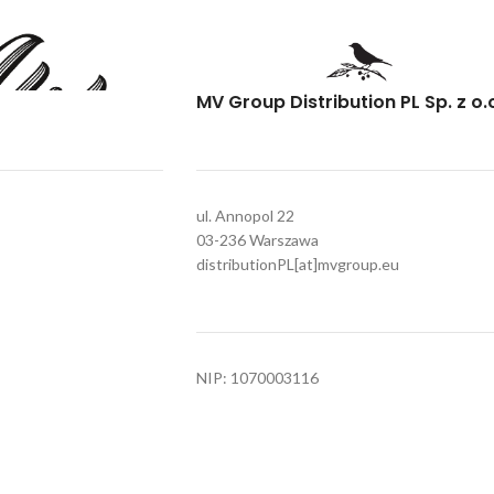
Twoich przyjaciół, zawsze najlepszy wybór, b
stworzyć odpowiedni nastrój.
MV Group Distribution PL Sp. z o.
ul. Annopol 22
03-236 Warszawa
distributionPL[at]mvgroup.eu
NIP: 1070003116