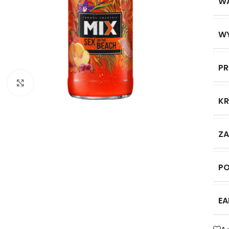
W
W
P
Click to enlarge
KR
ZA
P
EA