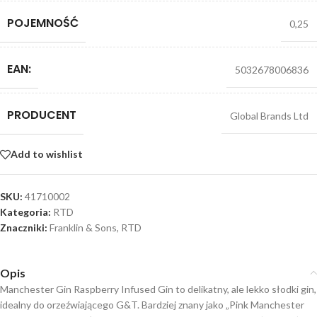
POJEMNOŚĆ
0,25
EAN:
5032678006836
PRODUCENT
Global Brands Ltd
Add to wishlist
SKU:
41710002
Kategoria:
RTD
Znaczniki:
Franklin & Sons
,
RTD
Opis
Manchester Gin Raspberry Infused Gin to delikatny, ale lekko słodki gin,
idealny do orzeźwiającego G&T. Bardziej znany jako „Pink Manchester