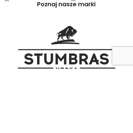
Poznaj nasze marki
ale daje trochę ciepła. Imbir jest
żywym musowaniem, dostarczając
warzony botanicznie przez pięć dni, aż
słodkiego aromatu i orzeźwiającego
wkrótce stanie się alkoholem. To
smaku ostrego, klarownego toniku,
wydobywa ciepło imbiru, które łączymy
który jest subtelnie gorzki i równoważy
z wyciskaną cytryną i brytyjskim
smak najlepszych alkoholi na
cukrem, aby zrównoważyć napój. Po
podniebieniu. Indian Tonic Water
słodko-słodowym aromacie szybko
doskonale łączy się z ciężkimi dżinami
pojawia się świeżość cytryn. Przekonaj
jałowcowymi. Zawiera naturalne
się, że ten cudowny napój imponująco
aromaty roślinne i cytrusowe.
szybko wydobywa ciepło i przyjemny
smak.