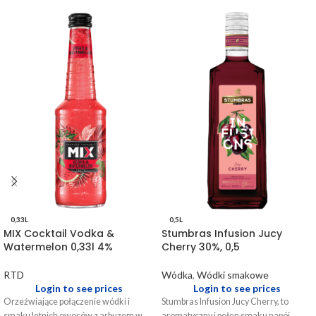
owoców, orzeźwiający smak lata i
postaciach: soku oraz garści całych
złocisty kolor. Walory te to efekt
owoców. Stumbras Raspberry słusznie
kluczowych dodatków – soku z pigwy i
budzi skojarzenia ze słonecznym latem
plasterków tego owocu, który nie bez
i ogrodem pełnym malin.
powodu określa się mianem litewskiej
cytryny.
0,33L
0,5L
MIX Cocktail Vodka &
Stumbras Infusion Jucy
Watermelon 0,33l 4%
Cherry 30%, 0,5
RTD
Wódka
,
Wódki smakowe
Login to see prices
Login to see prices
Orzeźwiające połączenie wódki i
Stumbras Infusion Jucy Cherry, to
smaku letnich owoców z arbuzem w
aromatyczny i pełen smaku napój