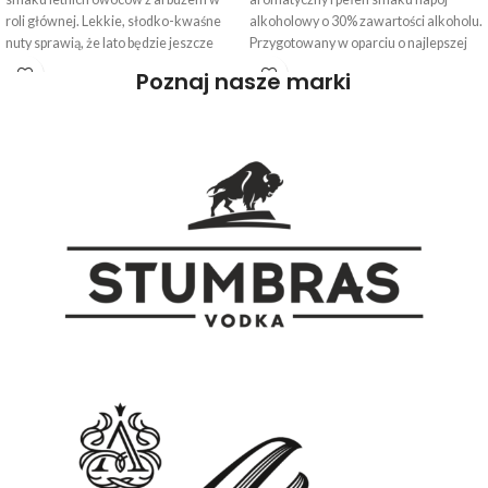
roli głównej. Lekkie, słodko-kwaśne
alkoholowy o 30% zawartości alkoholu.
nuty sprawią, że lato będzie jeszcze
Przygotowany w oparciu o najlepszej
przyjemniejsze.
jakości, doskonale znaną wódkę
Poznaj nasze marki
STUMBRAS został nasycony sokiem
wiśniowym, aby stworzyć wierny
naturze smak. Słodki lecz orzeźwiający
smak jest przyjemny w piciu, a aromat
charakterystyczny dla soczystej wiśni.
Intensywny ciemnoczerwony kolor
napoju o brązowawym odcieniu
przypomina kolor dojrzałych i pełnych
smaku owoców.