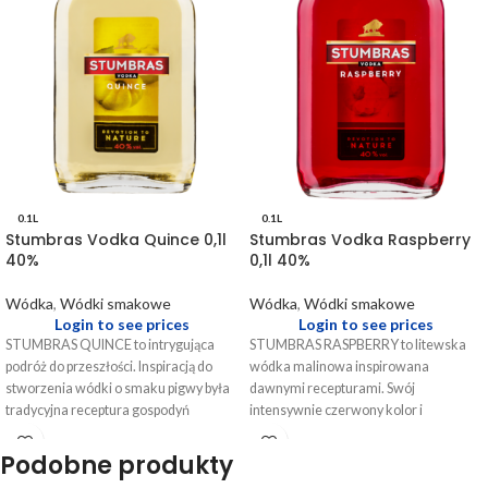
0.1L
0.1L
Stumbras Vodka Quince 0,1l
Stumbras Vodka Raspberry
40%
0,1l 40%
Wódka
,
Wódki smakowe
Wódka
,
Wódki smakowe
Login to see prices
Login to see prices
STUMBRAS QUINCE to intrygująca
STUMBRAS RASPBERRY to litewska
podróż do przeszłości. Inspiracją do
wódka malinowa inspirowana
stworzenia wódki o smaku pigwy była
dawnymi recepturami. Swój
tradycyjna receptura gospodyń
intensywnie czerwony kolor i
dawnych litewskich dworków.
orzeźwiający smak zawdzięcza
Wyróżnikami Stumbras Quince są
dojrzałym i słodkim malinom, które w
Podobne produkty
intensywny aromat dojrzałych
każdej butelce pojawiają się w dwóch