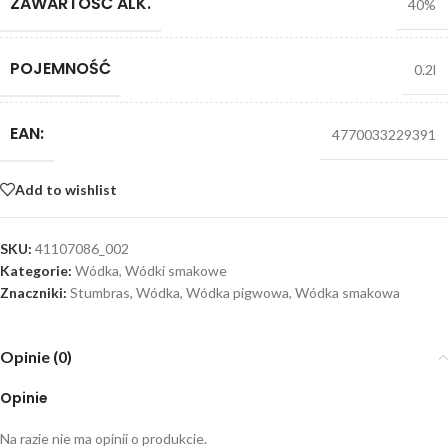
ZAWARTOŚĆ ALK.
40%
POJEMNOŚĆ
0.2l
EAN:
4770033229391
Add to wishlist
SKU:
41107086_002
Kategorie:
Wódka
,
Wódki smakowe
Znaczniki:
Stumbras
,
Wódka
,
Wódka pigwowa
,
Wódka smakowa
Opinie (0)
Opinie
Na razie nie ma opinii o produkcie.