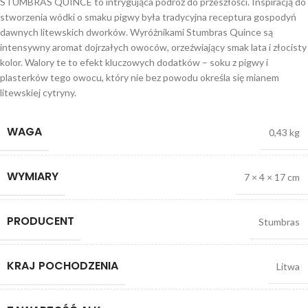
STUMBRAS QUINCE to intrygująca podróż do przeszłości. Inspiracją do
stworzenia wódki o smaku pigwy była tradycyjna receptura gospodyń
dawnych litewskich dworków. Wyróżnikami Stumbras Quince są
intensywny aromat dojrzałych owoców, orzeźwiający smak lata i złocisty
kolor. Walory te to efekt kluczowych dodatków – soku z pigwy i
plasterków tego owocu, który nie bez powodu określa się mianem
litewskiej cytryny.
WAGA
0,43 kg
WYMIARY
7 × 4 × 17 cm
PRODUCENT
Stumbras
KRAJ POCHODZENIA
Litwa