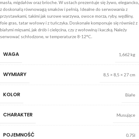
masła, migdałów oraz brioche. W ustach prezentuje się żywo, elegancko,
z doskonałą równowagą smaków i pełnią. Idealne do serwowania z
przystawkami, takimi jak surowe warzywa, owoce morza, ryby, wędliny,
foie gras, tatar wołowy i z tuńczyka. Doskonale komponuje się również z
białymi mięsami, jak drób i cielęcina, czy z wołowiną i kaczką. Należy
serwować schłodzone, w temperaturze 8-12°C.
WAGA
1,662 kg
WYMIARY
8,5 × 8,5 × 27 cm
KOLOR
Białe
CHARAKTER
Musujące
POJEMNOŚĆ
0.75l