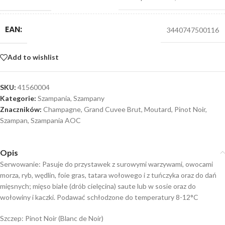
EAN:
3440747500116
Add to wishlist
SKU:
41560004
Kategorie:
Szampania
,
Szampany
Znaczników:
Champagne
,
Grand Cuvee Brut
,
Moutard
,
Pinot Noir
,
Szampan
,
Szampania AOC
Opis
Serwowanie: Pasuje do przystawek z surowymi warzywami, owocami
morza, ryb, wędlin, foie gras, tatara wołowego i z tuńczyka oraz do dań
mięsnych; mięso białe (drób cielęcina) saute lub w sosie oraz do
wołowiny i kaczki. Podawać schłodzone do temperatury 8-12°C
Szczep: Pinot Noir (Blanc de Noir)