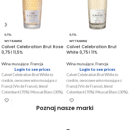
0,75L
0,75L
WYTRAWNE
WYTRAWNE
Calvet Celebration Brut Rose
Calvet Celebration Brut
0,75 l 11,5%
White 0,75 l 11%
Wina musujące
,
Francja
Wina musujące
,
Francja
Login to see prices
Login to see prices
Calvet Celebration Brut White to
Calvet Celebration Brut White to
rześkie, owocowe wino musujące z
rześkie, owocowe wino musujące z
Francji (Vin de France), blend
Francji (Vin de France), blend
Colombard (70%) i Muscat Blanc (30%),
Colombard (70%) i Muscat Blanc (30%),
o niskiej zawartości alkoholu (~11–
o niskiej zawartości alkoholu (~11–
11,5%). Z cytrusowo-kwiatowym
11,5%). Z cytrusowo-kwiatowym
Poznaj nasze marki
aromatem, okrągłą strukturą i
aromatem, okrągłą strukturą i
orzeźwiającym finiszem, to doskonały
orzeźwiającym finiszem, to doskonały
wybór na aperitif i lekkie przyjęcia.
wybór na aperitif i lekkie przyjęcia.