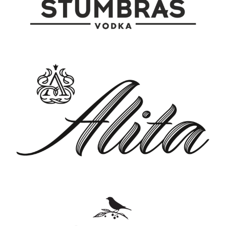
podkreśla jego charakter i trwałość.
Jest to doskonały wybór do dań
mięsnych, takich jak steki, pieczeń czy
intensywne sery, gdzie jego bogaty
smak i struktura doskonale
komplementują te potężne potrawy.
Serwowane w temperaturze 16-18 °C,
pozwala w pełni docenić jego
złożoność i harmonię smaków.