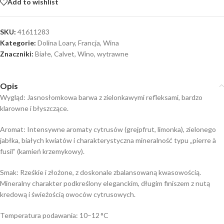
Add to wishlist
SKU:
41611283
Kategorie:
Dolina Loary
,
Francja
,
Wina
Znaczniki:
Białe
,
Calvet
,
Wino
,
wytrawne
Opis
Wygląd: Jasnosłomkowa barwa z zielonkawymi refleksami, bardzo
klarowne i błyszczące.
Aromat: Intensywne aromaty cytrusów (grejpfrut, limonka), zielonego
jabłka, białych kwiatów i charakterystyczna mineralność typu „pierre à
fusil” (kamień krzemykowy).
Smak: Rześkie i złożone, z doskonale zbalansowaną kwasowością.
Mineralny charakter podkreślony eleganckim, długim finiszem z nutą
kredową i świeżością owoców cytrusowych.
Temperatura podawania: 10–12 °C