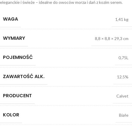
eleganckie i świeże – idealne do owoców morza i dań z kozim serem.
WAGA
1,41 kg
WYMIARY
8,8 × 8,8 × 29,3 cm
POJEMNOŚĆ
0,75L
ZAWARTOŚĆ ALK.
12.5%
PRODUCENT
Calvet
KOLOR
Białe