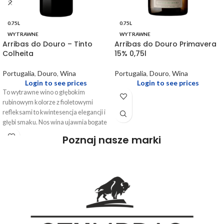
0.75L
0.75L
WYTRAWNE
WYTRAWNE
Arribas do Douro – Tinto
Arribas do Douro Primavera
Colheita
15% 0,75l
Portugalia
,
Douro
,
Wina
Portugalia
,
Douro
,
Wina
Login to see prices
Login to see prices
To wytrawne wino o głębokim
rubinowym kolorze z fioletowymi
refleksami to kwintesencja elegancji i
głębi smaku. Nos wina ujawnia bogate
aromaty dojrzałych czarnych owoców,
Poznaj nasze marki
takich jak czarna porzeczka i śliwka,
które łączą się z subtelnymi nutami
przypraw i skóry, tworząc złożoną i
pociągającą kompozycję. Na
podniebieniu wino jest pełne i dobrze
zbudowane, z intensywnym smakiem
owoców i delikatnymi taninami, które
nadają mu strukturę i głębię. Długie,
owocowe i pikantne zakończenie