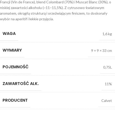
Francji (Vin de France), blend Colombard (70%) i Muscat Blanc (30%), o
niskiej zawartości alkoholu (~11–11,5%). Z cytrusowo-kwiatowym
aromatem, okrągłą strukturą i orzeźwiającym finiszem, to doskonały
wybór na aperitif i lekkie przyjęcia.
WAGA
1,6 kg
WYMIARY
9 × 9 × 33 cm
POJEMNOŚĆ
0,75L
ZAWARTOŚĆ ALK.
11%
PRODUCENT
Calvet