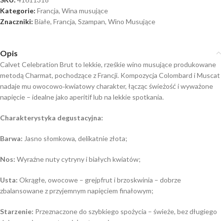
Kategorie:
Francja
,
Wina musujące
Znaczniki:
Białe
,
Francja
,
Szampan
,
Wino Musujące
Opis
Calvet Celebration Brut to lekkie, rześkie wino musujące produkowane
metodą Charmat, pochodzące z Francji. Kompozycja Colombard i Muscat
nadaje mu owocowo‑kwiatowy charakter, łącząc świeżość i wyważone
napięcie – idealne jako aperitif lub na lekkie spotkania.
Charakterystyka degustacyjna:
Barwa:
Jasno słomkowa, delikatnie złota;
Nos:
Wyraźne nuty cytryny i białych kwiatów;
Usta:
Okrągłe, owocowe – grejpfrut i brzoskwinia – dobrze
zbalansowane z przyjemnym napięciem finałowym;
Starzenie:
Przeznaczone do szybkiego spożycia – świeże, bez długiego