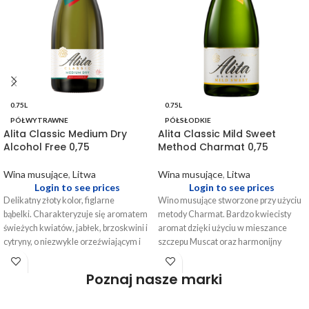
0.75L
0.75L
PÓŁWYTRAWNE
PÓŁSŁODKIE
Alita Classic Medium Dry
Alita Classic Mild Sweet
Alcohol Free 0,75
Method Charmat 0,75
Wina musujące
,
Litwa
Wina musujące
,
Litwa
Login to see prices
Login to see prices
Delikatny złoty kolor, figlarne
Wino musujące stworzone przy użyciu
bąbelki. Charakteryzuje się aromatem
metody Charmat. Bardzo kwiecisty
świeżych kwiatów, jabłek, brzoskwini i
aromat dzięki użyciu w mieszance
cytryny, o niezwykle orzeźwiającym i
szczepu Muscat oraz harmonijny
łagodnym smaku.
smak. Alita Mild Sweet przypadnie do
gustu wszystkim fanom słodkich i
Poznaj nasze marki
półsłodkich win musujących.