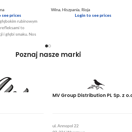
na
Wina
,
Hiszpania
,
Rioja
o see prices
Login to see prices
 głębokim rubinowym
 refleksami to
i i głębi smaku. Nos
aromaty dojrzałych
ich jak czarna porzeczka
Poznaj nasze marki
się z subtelnymi nutami
rząc złożoną i
ję. Na podniebieniu
brze zbudowane, z
 owoców i delikatnymi
 mu strukturę i głębię.
ikantne zakończenie
MV Group Distribution PL Sp. z o.
ter i trwałość. Jest to
ań mięsnych, takich jak
tensywne sery, gdzie jego
ura doskonale
tężne potrawy.
ul. Annopol 22
aturze 16-18 °C,