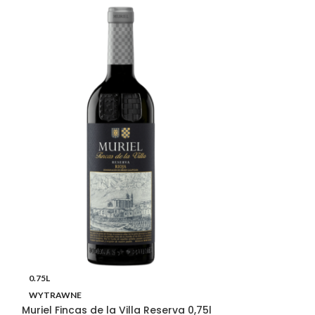
0.75L
0.75L
WYTRAWNE
WYTRAWNE
Muriel Fincas de la Villa Reserva 0,75l
Ornella Bellia 