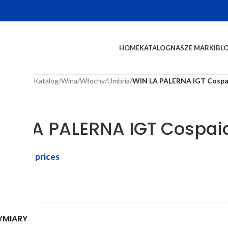
HOME
KATALOG
NASZE MARKI
BL
na główna
/
Katalog
/
Wina
/
Włochy
/
Umbria
/
WIN LA PALERNA IGT Cospai
alerna
IN LA PALERNA IGT Cospaia
in to see prices
AGA
YMIARY