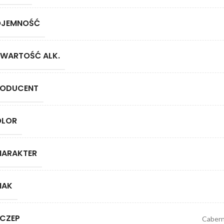
OJEMNOŚĆ
WARTOŚĆ ALK.
RODUCENT
OLOR
HARAKTER
MAK
CZEP
Cabern