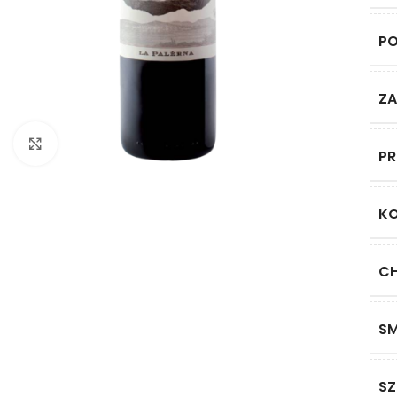
P
ZA
Click to enlarge
P
K
C
S
SZ