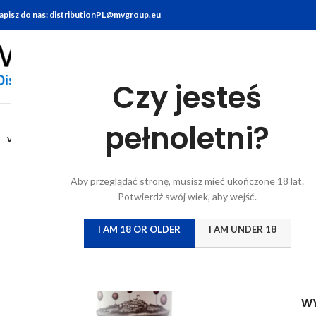
apisz do nas: distributionPL@mvgroup.eu
Czy jesteś
Stro
0,75L
pełnoletni?
WYTRAWNE
La P
W
Aby przeglądać stronę, musisz mieć ukończone 18 lat.
Potwierdź swój wiek, aby wejść.
Log
I AM 18 OR OLDER
I AM UNDER 18
W
W