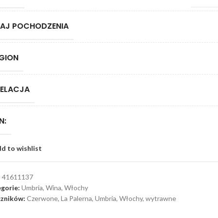
AJ POCHODZENIA
GION
ELACJA
N:
d to wishlist
:
41611137
gorie:
Umbria
,
Wina
,
Włochy
zników:
Czerwone
,
La Palerna
,
Umbria
,
Włochy
,
wytrawne