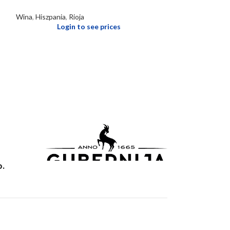
Wina
,
Hiszpania
,
Rioja
Włochy
,
Veneto
,
Login to see prices
Logi
o.