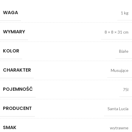
WAGA
1 kg
WYMIARY
8 × 8 × 31 cm
KOLOR
Białe
CHARAKTER
Musujące
POJEMNOŚĆ
75l
PRODUCENT
Santa Lucia
SMAK
wytrawne