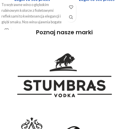
To wytrawne wino o głębokim
rubinowym kolorze z fioletowymi
refleksami to kwintesencja elegancji i
głębi smaku. Nos wina ujawnia bogate
aromaty dojrzałych czarnych owoców,
Poznaj nasze marki
takich jak czarna porzeczka i śliwka,
które łączą się z subtelnymi nutami
przypraw i skóry, tworząc złożoną i
pociągającą kompozycję. Na
podniebieniu wino jest pełne i dobrze
zbudowane, z intensywnym smakiem
owoców i delikatnymi taninami, które
nadają mu strukturę i głębię. Długie,
owocowe i pikantne zakończenie
podkreśla jego charakter i trwałość.
Jest to doskonały wybór do dań
mięsnych, takich jak steki, pieczeń czy
intensywne sery, gdzie jego bogaty
smak i struktura doskonale
komplementują te potężne potrawy.
Serwowane w temperaturze 16-18 °C,
pozwala w pełni docenić jego