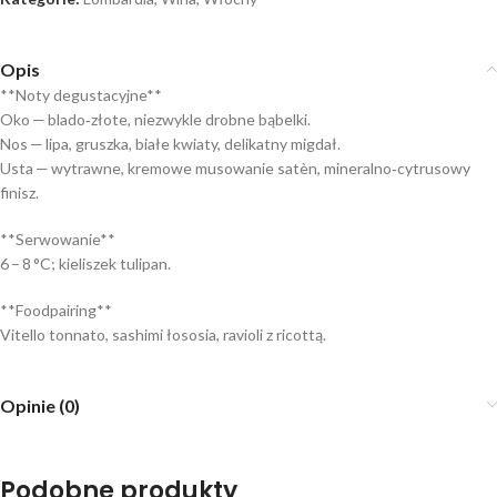
Opis
**Noty degustacyjne**
Oko — blado‑złote, niezwykle drobne bąbelki.
Nos — lipa, gruszka, białe kwiaty, delikatny migdał.
Usta — wytrawne, kremowe musowanie satèn, mineralno‑cytrusowy
finisz.
**Serwowanie**
6 – 8 °C; kieliszek tulipan.
**Foodpairing**
Vitello tonnato, sashimi łososia, ravioli z ricottą.
Opinie (0)
Podobne produkty