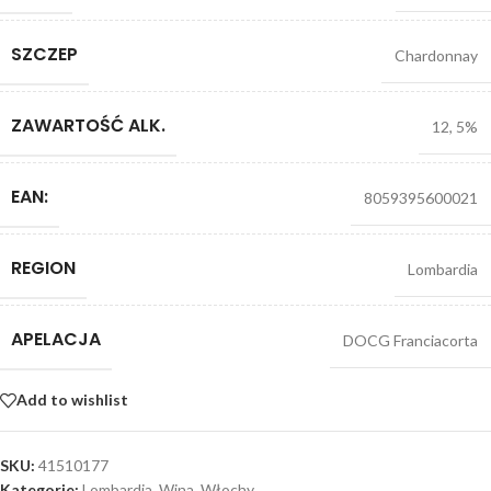
SZCZEP
Chardonnay
ZAWARTOŚĆ ALK.
12
,
5%
EAN:
8059395600021
REGION
Lombardia
APELACJA
DOCG Franciacorta
Add to wishlist
SKU:
41510177
Kategorie:
Lombardia
,
Wina
,
Włochy