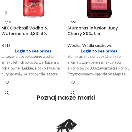
0,33L
0,5L
MIX Cocktail Vodka &
Stumbras Infusion Jucy
Watermelon 0,33l 4%
Cherry 30%, 0,5
RTD
Wódka
,
Wódki smakowe
Login to see prices
Login to see prices
Orzeźwiające połączenie wódki i
Stumbras Infusion Jucy Cherry, to
smaku letnich owoców z arbuzem w
aromatyczny i pełen smaku napój
roli głównej. Lekkie, słodko-kwaśne
alkoholowy o 30% zawartości alkoholu.
nuty sprawią, że lato będzie jeszcze
Przygotowany w oparciu o najlepszej
przyjemniejsze.
jakości, doskonale znaną wódkę
STUMBRAS został nasycony sokiem
wiśniowym, aby stworzyć wierny
Poznaj nasze marki
naturze smak. Słodki lecz orzeźwiający
smak jest przyjemny w piciu, a aromat
charakterystyczny dla soczystej wiśni.
Intensywny ciemnoczerwony kolor
napoju o brązowawym odcieniu
przypomina kolor dojrzałych i pełnych