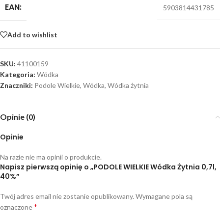
EAN:
5903814431785
Add to wishlist
SKU:
41100159
Kategoria:
Wódka
Znaczniki:
Podole Wielkie
,
Wódka
,
Wódka żytnia
Opinie (0)
Opinie
Na razie nie ma opinii o produkcie.
Napisz pierwszą opinię o „PODOLE WIELKIE Wódka Żytnia 0,7l,
40%”
Twój adres email nie zostanie opublikowany.
Wymagane pola są
*
oznaczone