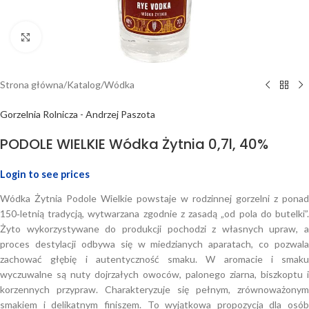
Click to enlarge
Strona główna
/
Katalog
/
Wódka
Gorzelnia Rolnicza - Andrzej Paszota
PODOLE WIELKIE Wódka Żytnia 0,7l, 40%
Login to see prices
Wódka Żytnia Podole Wielkie powstaje w rodzinnej gorzelni z ponad
150‑letnią tradycją, wytwarzana zgodnie z zasadą „od pola do butelki”.
Żyto wykorzystywane do produkcji pochodzi z własnych upraw, a
proces destylacji odbywa się w miedzianych aparatach, co pozwala
zachować głębię i autentyczność smaku. W aromacie i smaku
wyczuwalne są nuty dojrzałych owoców, palonego ziarna, biszkoptu i
korzennych przypraw. Charakteryzuje się pełnym, zrównoważonym
smakiem i delikatnym finiszem. To wyjątkowa propozycja dla osób