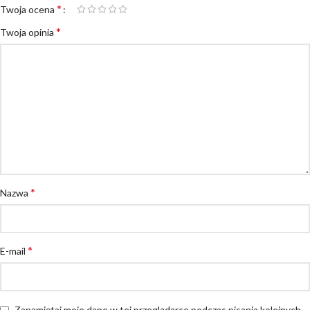
*
Twoja ocena
*
Twoja opinia
*
Nazwa
*
E-mail
Zapamiętaj moje dane w tej przeglądarce podczas pisania kolejnych