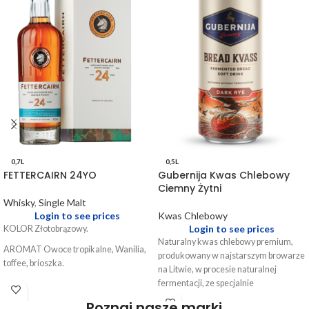
0,7L
0,5L
FETTERCAIRN 24YO
Gubernija Kwas Chlebowy
Ciemny Żytni
Whisky
,
Single Malt
Login to see prices
Kwas Chlebowy
Login to see prices
KOLOR Złotobrązowy.
Naturalny kwas chlebowy premium,
AROMAT Owoce tropikalne, Wanilia,
produkowany w najstarszym browarze
toffee, brioszka.
na Litwie, w procesie naturalnej
fermentacji, ze specjalnie
SMAK Gujawa, mango, miód i lukrecja.
wypiekanego prawdziwego ciemnego
Poznaj nasze marki
FINISH Delikatny aromat czerwonych