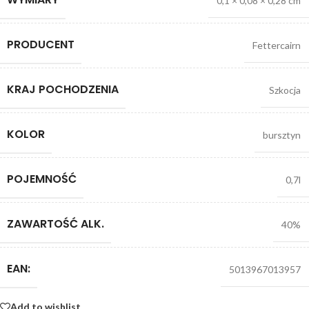
0,1 × 0,08 × 0,28 cm
PRODUCENT
Fettercairn
KRAJ POCHODZENIA
Szkocja
KOLOR
bursztyn
POJEMNOŚĆ
0,7l
ZAWARTOŚĆ ALK.
40%
EAN:
5013967013957
Add to wishlist