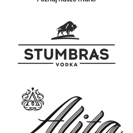
chleba żytniego, wg tradycyjnej
owoców, anyż, gałka muszkatołowa
receptury. Tylko naturalne składniki,
ABV 46.5% Vol
korzystne dla organizmu, „naturalny
probiotyk”, zawiera wit. B, cynk,
dobroczynne bakterie. Świetnie
orzeźwia i gasi pragnienie.