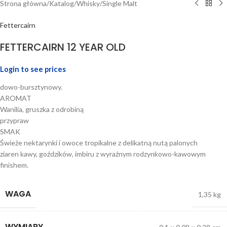
Strona główna
/
Katalog
/
Whisky
/
Single Malt
Fettercairn
FETTERCAIRN 12 YEAR OLD
Login to see prices
dowo-bursztynowy.
AROMAT
Wanilia, gruszka z odrobiną
przypraw
SMAK
Świeże nektarynki i owoce tropikalne z delikatną nutą palonych
ziaren kawy, goździków, imbiru z wyraźnym rodzynkowo-kawowym
finishem.
WAGA
1,35 kg
WYMIARY