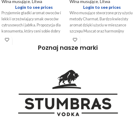
Wina musujące
,
Litwa
Wina musujące
,
Litwa
Login to see prices
Login to see prices
Przyjemnie gładki aromat owoców i
Wino musujące stworzone przy użyciu
lekki i orzeźwiający smak owoców
metody Charmat. Bardzo kwiecisty
cytrusowych i jabłka. Propozycja dla
aromat dzięki użyciu w mieszance
konsumenta, który ceni sobie dobry
szczepu Muscat oraz harmonijny
smak, jednocześnie nie poszukując w
smak. Alita Mild Sweet przypadnie do
winie wyrafinowania.
gustu wszystkim fanom słodkich i
Poznaj nasze marki
półsłodkich win musujących.