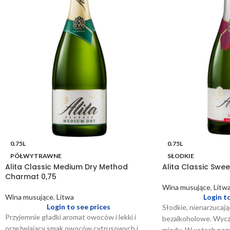
0.75L
0.75L
PÓŁWYTRAWNE
SŁODKIE
Alita Classic Medium Dry Method
Alita Classic Swee
Charmat 0,75
Wina musujące
,
Litw
Wina musujące
,
Litwa
Login t
Login to see prices
Słodkie, nienarzucają
Przyjemnie gładki aromat owoców i lekki i
bezalkoholowe. Wycz
orzeźwiający smak owoców cytrusowych i
miodu. W ustach pozo