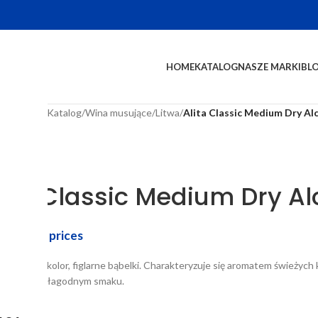
HOME
KATALOG
NASZE MARKI
BL
na główna
/
Katalog
/
Wina musujące
/
Litwa
/
Alita Classic Medium Dry Alc
lita Classic Medium Dry Al
in to see prices
atny złoty kolor, figlarne bąbelki. Charakteryzuje się aromatem świeżych 
źwiającym i łagodnym smaku.