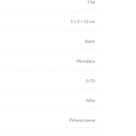
1 kg
9 × 9 × 32 cm
Białe
Musujące
0.75l
Alita
Półwytrawne