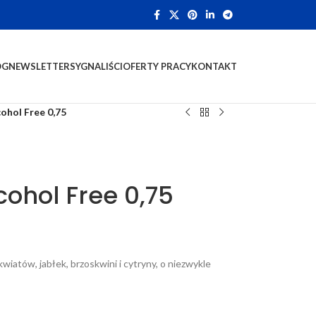
OG
NEWSLETTER
SYGNALIŚCI
OFERTY PRACY
KONTAKT
ohol Free 0,75
cohol Free 0,75
kwiatów, jabłek, brzoskwini i cytryny, o niezwykle