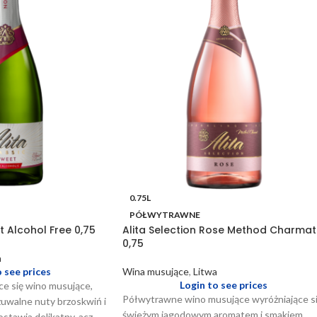
0.75L
PÓŁWYTRAWNE
t Alcohol Free 0,75
Alita Selection Rose Method Charmat
0,75
a
o see prices
Wina musujące
,
Litwa
Login to see prices
ce się wino musujące,
Półwytrawne wino musujące wyróżniające s
uwalne nuty brzoskwiń i
świeżym jagodowym aromatem i smakiem
stawia delikatny, acz