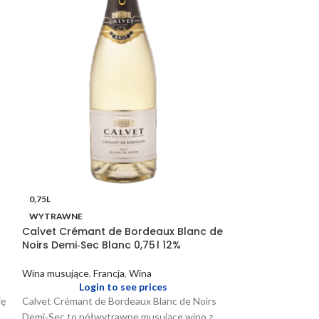
0,75L
0,75L
WYTRAWNE
WYTRAWNE
Calvet Crémant de Bordeaux Blanc de
Calvet Cremant
Noirs Demi‑Sec Blanc 0,75 l 12%
Brut Blanc 0,75l
Wina musujące
,
Francja
,
Wina
Wina musujące
,
F
Login to see prices
Logi
ię
Calvet Crémant de Bordeaux Blanc de Noirs
Białe, musujące w
Demi‑Sec to półwytrawne musujące wino z
wytrawne (Extra 