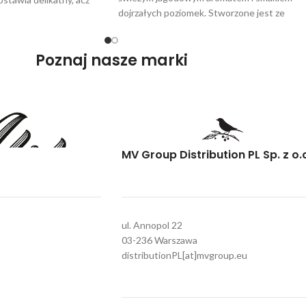
dojrzałych poziomek. Stworzone jest ze
ałych owoców.
szczepu Sangiovese, z którego produkuje si
włoskie wina Chianti. To daje przyjemną
Poznaj nasze marki
równowagę między wyrazistą owocowością i
odświeżającą kwasowością na finiszu.
MV Group Distribution PL Sp. z o.
ul. Annopol 22
03-236 Warszawa
distributionPL[at]mvgroup.eu