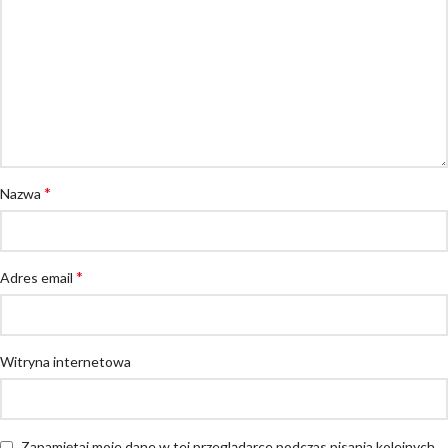
*
Nazwa
*
Adres email
Witryna internetowa
Zapamiętaj moje dane w tej przeglądarce podczas pisania kolejnych