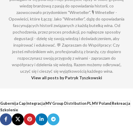
wiedzę branżową z pasją do opowiadania historii, co
zaowocowało przydomkiem "Wineteller". 🎙️ Wineteller -
Opowieści, które Łączą: Jako "Wineteller", dążę do opowiadania
fascynujących historii związanych z każdą butelką wina. Od
pochodzenia, przez proces produkcji, po najlepsze sposoby
degustacji - dzielę się swoją wiedzą i doświadczeniem, aby
inspirować i edukować. 💬 Zapraszam do Współpracy: Czy
jesteś miłośnikiem win, profesjonalistą z branży, czy dopiero
rozpoczynasz swoją przygodę z winami - zapraszam do
współpracy i dzielenia się wiedzą. Razem możemy odkrywać,
uczyć się i cieszyć się wyjątkowością każdego wina.
View all posts by Patryk Tyszkowski
Gubernija Cap
Integracja
MV Group Distribution PL
MV Poland
Rekreacja
Szkolenie