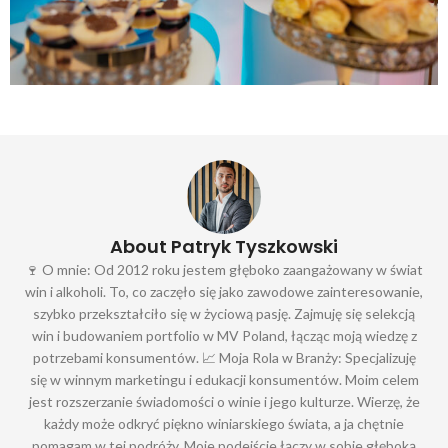
About Patryk Tyszkowski
🍷 O mnie: Od 2012 roku jestem głęboko zaangażowany w świat
win i alkoholi. To, co zaczęło się jako zawodowe zainteresowanie,
szybko przekształciło się w życiową pasję. Zajmuję się selekcją
win i budowaniem portfolio w MV Poland, łącząc moją wiedzę z
potrzebami konsumentów. 📈 Moja Rola w Branży: Specjalizuję
się w winnym marketingu i edukacji konsumentów. Moim celem
jest rozszerzanie świadomości o winie i jego kulturze. Wierzę, że
każdy może odkryć piękno winiarskiego świata, a ja chętnie
pomagam w tej podróży. Moje podejście łączy w sobie głęboką