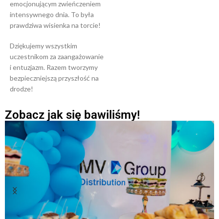
emocjonującym zwieńczeniem
intensywnego dnia. To była
prawdziwa wisienka na torcie!
Dziękujemy wszystkim
uczestnikom za zaangażowanie
i entuzjazm. Razem tworzymy
bezpieczniejszą przyszłość na
drodze!
Zobacz jak się bawiliśmy!