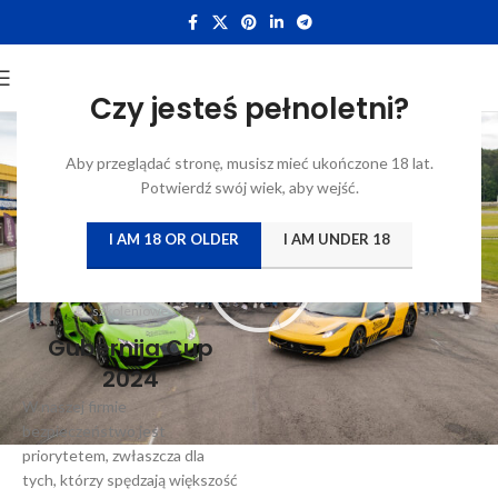
Czy jesteś pełnoletni?
CORPORATE
Gubernija CUP Driving Academy
Aby przeglądać stronę, musisz mieć ukończone 18 lat.
2024: W trosce o bezpieczeństwo
Potwierdź swój wiek, aby wejść.
naszych pracowników
I AM 18 OR OLDER
I AM UNDER 18
0
Patryk Tyszkowski
On 02/08/2024
Wyjątkowe spotkanie integracyjno-
szkoleniowe
Gubernija Cup
2024
W naszej firmie
bezpieczeństwo jest
priorytetem, zwłaszcza dla
tych, którzy spędzają większość