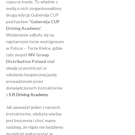
czasu w trasie. To właśnie z
myślą o nich zorganizowaliśmy
drugą edycję Gubernija CUP
pod hasłem "
Gubernija CUP
Driving Academy
".
Wydarzenie odbyło się na
najstarszym torze wyścigowym
w Polsce – Torze Kielce, gdzie
cały zespół
MV Group
Distribution Poland
miał
okazję uczestniczyć w
szkoleniu bezpiecznej jazdy,
prowadzonym przez
doświadczonych instruktorów
z
SJS Driving Academy
.
Jak zauważył jeden z naszych
instruktorów, zdobyta wiedza
jest bezcenna i choć mamy
nadzieję, że nigdy nie będziemy
musieli jej wykorzystać w