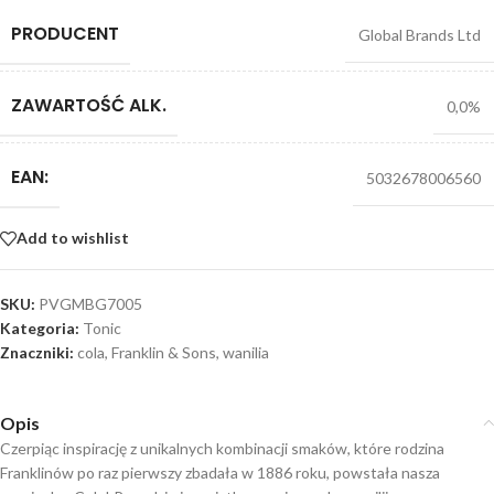
PRODUCENT
Global Brands Ltd
ZAWARTOŚĆ ALK.
0,0%
EAN:
5032678006560
Add to wishlist
SKU:
PVGMBG7005
Kategoria:
Tonic
Znaczniki:
cola
,
Franklin & Sons
,
wanilia
Opis
Czerpiąc inspirację z unikalnych kombinacji smaków, które rodzina
Franklinów po raz pierwszy zbadała w 1886 roku, powstała nasza