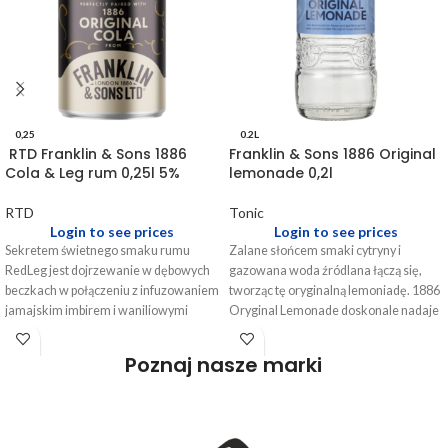
0,25
0.2L
​ RTD Franklin & Sons 1886
Franklin & Sons 1886 Original
Cola & Leg rum 0,25l 5%
lemonade 0,2l
RTD
Tonic
Login to see prices
Login to see prices
Sekretem świetnego smaku rumu
Zalane słońcem smaki cytryny i
RedLeg jest dojrzewanie w dębowych
gazowana woda źródlana łączą się,
beczkach w połączeniu z infuzowaniem
tworząc tę oryginalną lemoniadę. 1886
jamajskim imbirem i waniliowymi
Oryginal Lemonade doskonale nadaje
przyprawami. Pierwotnie słodki zapach
się do picia samodzielnie, jako dodatek
zastępowany jest rozgrzewającym
do czystego alkoholu lub składnik
Poznaj nasze marki
imbirowym aromatem. Ta
koktajlu.
satysfakcjonująca kombinacja
słodyczy i przypraw tworzy rum o
niewiarygodnie gładkim smaku i