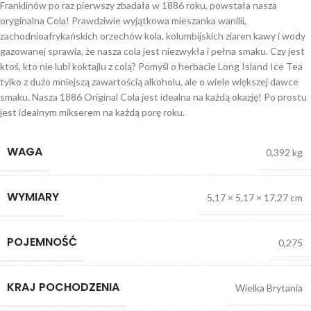
Franklinów po raz pierwszy zbadała w 1886 roku, powstała nasza
oryginalna Cola! Prawdziwie wyjątkowa mieszanka wanilii,
zachodnioafrykańskich orzechów kola, kolumbijskich ziaren kawy i wody
gazowanej sprawia, że nasza cola jest niezwykła i pełna smaku. Czy jest
ktoś, kto nie lubi koktajlu z colą? Pomyśl o herbacie Long Island Ice Tea
tylko z dużo mniejszą zawartością alkoholu, ale o wiele większej dawce
smaku. Nasza 1886 Original Cola jest idealna na każdą okazję! Po prostu
jest idealnym mikserem na każdą porę roku.
WAGA
0,392 kg
WYMIARY
5,17 × 5,17 × 17,27 cm
POJEMNOŚĆ
0,275
KRAJ POCHODZENIA
Wielka Brytania