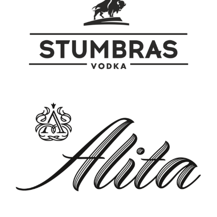
pozostawia rozgrzewający finish. ​ ​
Franklin & Sons połączył Spiced Rum
RedLeg ze swoją kultową 1886 Colą,
aby uwydatnić słodkie nuty waniliowe,
zapewniające natychmiastowe
orzeźwienie. Gotowy do wypicia
koktajl zawiera 5% alkoholu.​