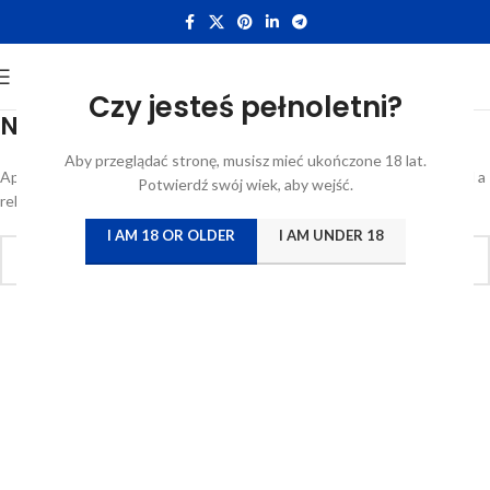
Czy jesteś pełnoletni?
Nothing Found
Aby przeglądać stronę, musisz mieć ukończone 18 lat.
Apologies, but no results were found. Perhaps searching will help find a
Potwierdź swój wiek, aby wejść.
related post.
I AM 18 OR OLDER
I AM UNDER 18