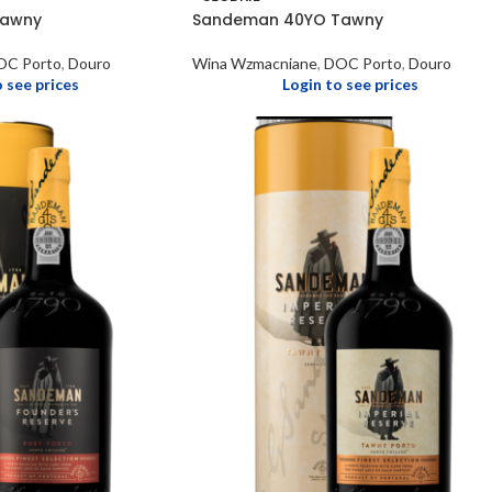
Tawny
Sandeman 40YO Tawny
OC Porto
,
Douro
Wina Wzmacniane
,
DOC Porto
,
Douro
o see prices
Login to see prices