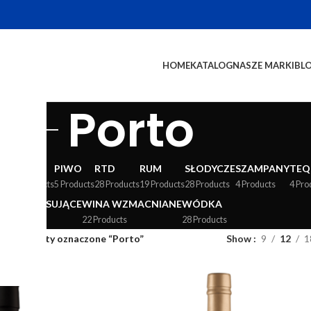
HOME
KATALOG
NASZE MARKI
BL
Porto
WY
LIKIERY
PIWO
RTD
RUM
SŁODYCZE
SZAMPANY
TEQ
24 Products
5 Products
28 Products
19 Products
28 Products
4 Products
4 Pro
WINA MUSUJĄCE
WINA WZMACNIANE
WÓDKA
36 Products
22 Products
28 Products
og
/
Produkty oznaczone “Porto”
Show
9
12
1