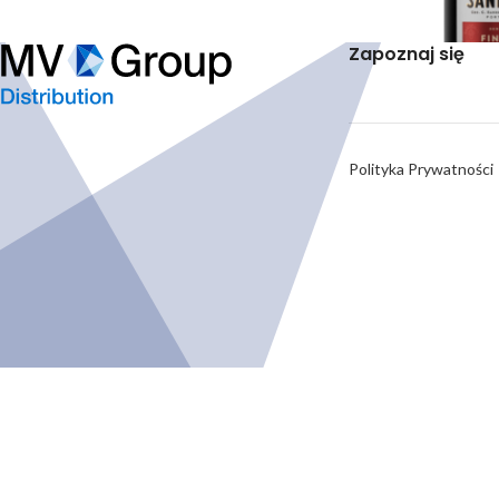
Zapoznaj się
0.75L
Polityka Prywatności
SŁODKIE
Sandeman Ruby P
Wina Wzmacniane
,
D
Login t