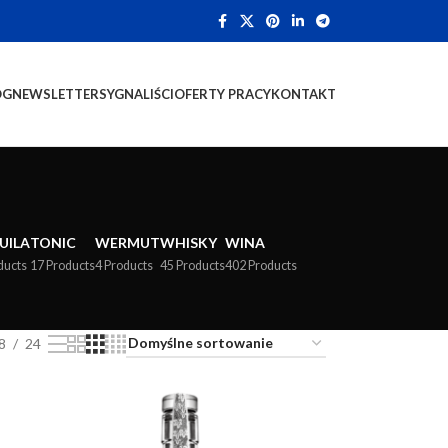
OG
NEWSLETTER
SYGNALIŚCI
OFERTY PRACY
KONTAKT
UILA
TONIC
WERMUT
WHISKY
WINA
ducts
17 Products
4 Products
45 Products
402 Products
8
24