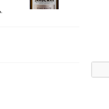
o.
0.75L
SŁODKIE
Sandeman White Porto
Wina Wzmacniane
,
DOC Porto
,
Douro
Login to see prices