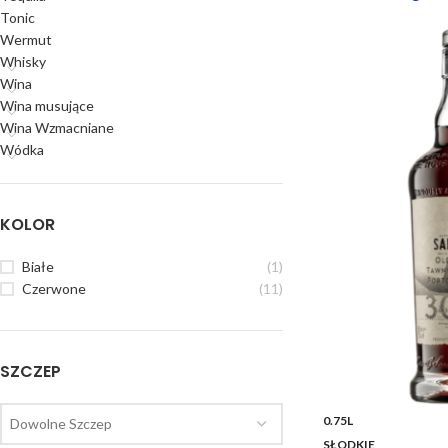
Tonic
Wermut
Whisky
Wina
Wina musujące
Wina Wzmacniane
Wódka
KOLOR
Białe
(1)
Czerwone
(11)
SZCZEP
0.75L
Dowolne Szczep
SŁODKIE