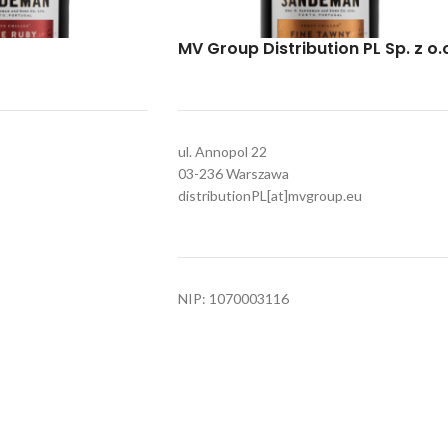
MV Group Distribution PL Sp. z o.
0.75L
ul. Annopol 22
SŁODKIE
03-236 Warszawa
orto
Sandeman Tawny Porto
distributionPL[at]mvgroup.eu
OC Porto
,
Douro
Wina Wzmacniane
,
DOC Porto
,
Douro
o see prices
Login to see prices
Poznaj nasze marki
NIP: 1070003116