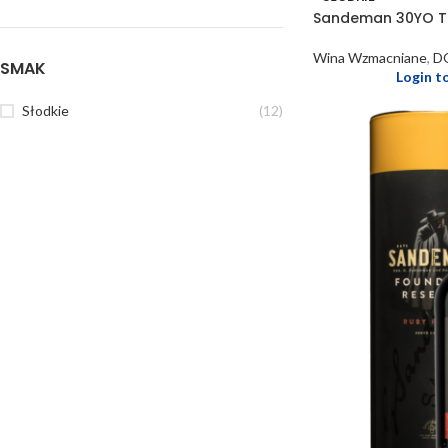
Sandeman 30YO 
Wina Wzmacniane
,
D
SMAK
Login t
Słodkie
(12)