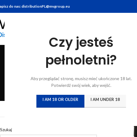
apisz do nas: distributionPL@mvgroup.eu
Czy jesteś
pełnoletni?
BITTERY
BRANDY
FOOD
GIN
KONIAK
KWAS CHLEBO
Aby przeglądać stronę, musisz mieć ukończone 18 lat.
6 Products
7 Products
10 Products
22 Products
7 Products
5 Products
Potwierdź swój wiek, aby wejść.
I AM 18 OR OLDER
I AM UNDER 18
Strona główna
/
Katal
Szukaj