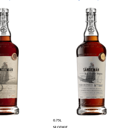
0.75L
SŁODKIE