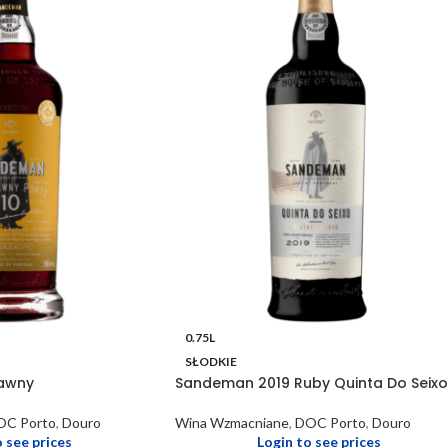
0.75L
SŁODKIE
awny
Sandeman 2019 Ruby Quinta Do Seixo
OC Porto
,
Douro
Wina Wzmacniane
,
DOC Porto
,
Douro
o see prices
Login to see prices