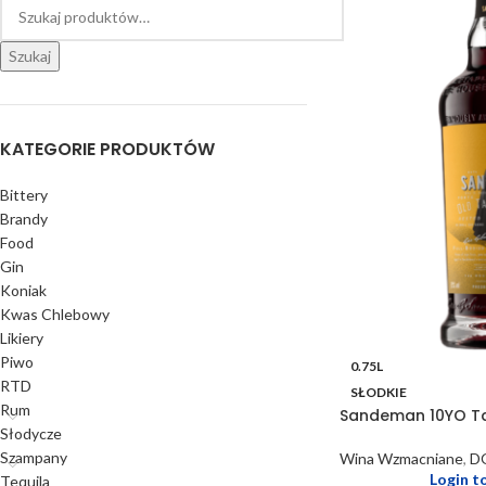
Szukaj
KATEGORIE PRODUKTÓW
Bittery
Brandy
Food
Gin
Koniak
Kwas Chlebowy
Likiery
Piwo
0.75L
RTD
SŁODKIE
Rum
Sandeman 10YO T
Słodycze
Szampany
Wina Wzmacniane
,
D
Login t
Tequila