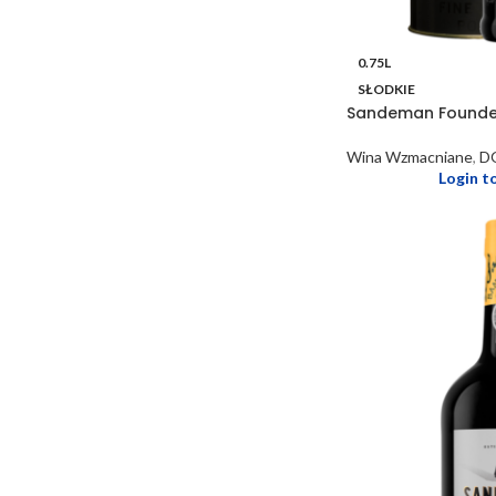
0.75L
SŁODKIE
Sandeman Founde
Wina Wzmacniane
,
D
Login t