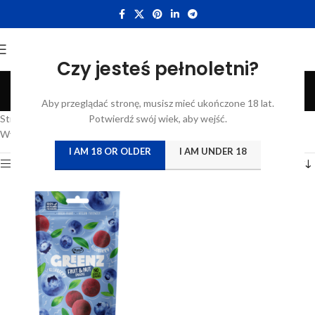
Czy jesteś pełnoletni?
Orzechy Nerkowca
Aby przeglądać stronę, musisz mieć ukończone 18 lat.
Categories
Strona główna
/
Katalog
Potwierdź swój wiek, aby wejść.
/
Produkty oznaczone “Orzechy Nerkowca”
Wyświetlanie jednego wyniku
I AM 18 OR OLDER
I AM UNDER 18
Show sidebar