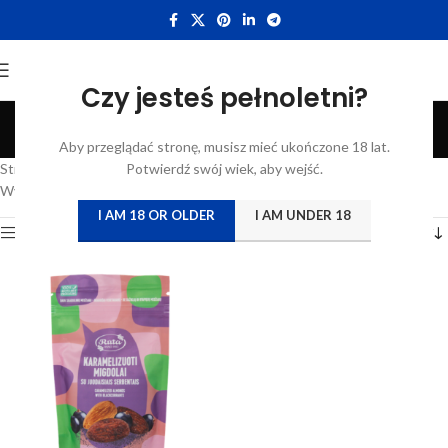
Czy jesteś pełnoletni?
Czarba porzeczka
Aby przeglądać stronę, musisz mieć ukończone 18 lat.
Categories
Strona główna
/
Katalog
Potwierdź swój wiek, aby wejść.
/
Produkty oznaczone “Czarba porzeczka”
Wyświetlanie jednego wyniku
I AM 18 OR OLDER
I AM UNDER 18
Show sidebar